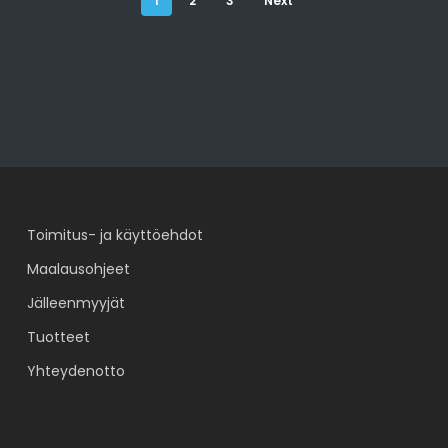
1
2
3
Next
Toimitus- ja käyttöehdot
Maalausohjeet
Jälleenmyyjät
Tuotteet
Yhteydenotto