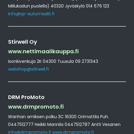
Miilukadun puolella) 40320 Jyväskylä 014 676 123
info@sp-automaalit.fi
Stirwell Oy
www.nettimaalikauppa.fi
Isonkivenkuja 2K 04300 Tuusula 09 2731343
webshop@stirwell.fi
DRM ProMoto
www.drmpromoto.fi
Wanhan amiksen polku 3C 16300 Orimattila Puh.
0447512777 Heikki Mannila 0447512787 Antti Vesanen
info@drmpromoto.fi
www.drmpromoto.fi