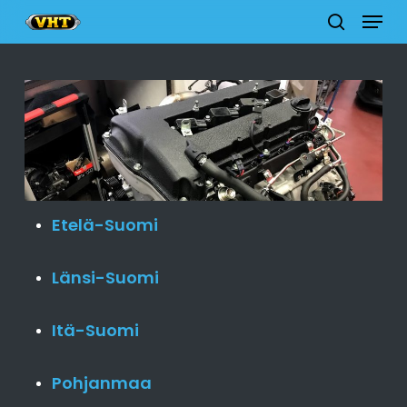
Menu
Skip
to
search
Close
main
Menu
content
Etelä-Suomi
Länsi-Suomi
Itä-Suomi
Pohjanmaa