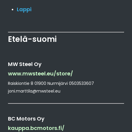
Lappi
Etelä-suomi
MW Steel Oy
www.mwsteel.eu/store/
Raiskiontie 8 01900 Nurmijärvi 0503533607
joni.marttila@mwsteel.eu
BC Motors Oy
kauppa.bcmotors.fi/