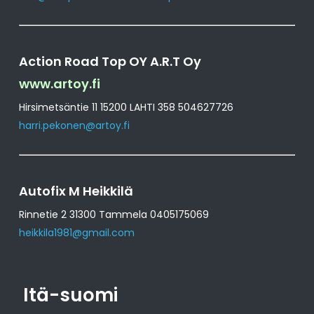
Action Road Top OY A.R.T Oy
www.artoy.fi
Hirsimetsäntie 11 15200 LAHTI 358 504627726
harri.pekonen@artoy.fi
Autofix M Heikkilä
Rinnetie 2 31300 Tammela 0405175069
heikkila1981@gmail.com
Itä-suomi