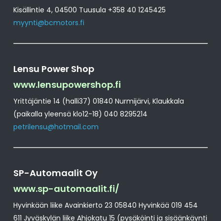
Kisällintie 4, 04500 Tuusula +358 40 1245425
myynti@bcmotors.fi
Lensu Power Shop
www.lensupowershop.fi
Yrittäjäntie 14 (halli37) 01840 Nurmijärvi, Klaukkala
(paikalla yleensä klo12-18) 040 8295214
petrilensu@hotmail.com
SP-Automaalit Oy
www.sp-automaalit.fi/
Hyvinkään liike Avainkierto 23 05840 Hyvinkää 019 454
611 Jyväskylän liike Ahjokatu 15 (pysäköinti ja sisäänkäynti